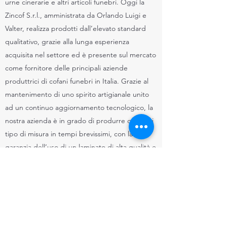
urne cinerarie e altri articoli funebri. Oggi la
Zincof S.r.l., amministrata da Orlando Luigi e
Valter, realizza prodotti dall’elevato standard
qualitativo, grazie alla lunga esperienza
acquisita nel settore ed è presente sul mercato
come fornitore delle principali aziende
produttrici di cofani funebri in Italia. Grazie al
mantenimento di uno spirito artigianale unito
ad un continuo aggiornamento tecnologico, la
nostra azienda è in grado di produrre qualsiasi
tipo di misura in tempi brevissimi, con la
garanzia dell’uso di un laminato di alta qualità e
con rigoroso rispetto delle norme di legge.
APPROFONDIMENTI:
perchè il cofano in zinco